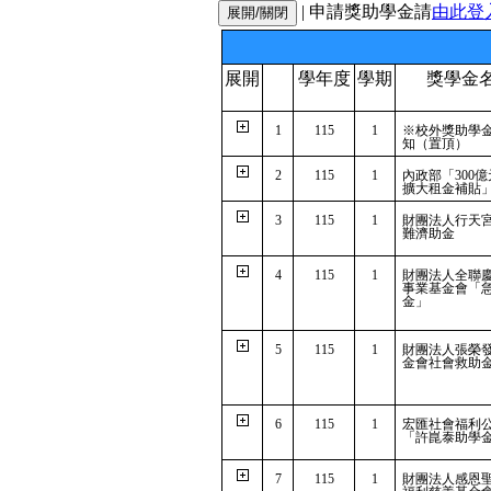
| 申請獎助學金請
由此登
展開
學年度
學期
獎學金
1
115
1
※校外獎助學
知（置頂）
2
115
1
內政部「300
擴大租金補貼
3
115
1
財團法人行天
難濟助金
4
115
1
財團法人全聯
事業基金會「
金」
5
115
1
財團法人張榮
金會社會救助
6
115
1
宏匯社會福利
「許崑泰助學
7
115
1
財團法人感恩