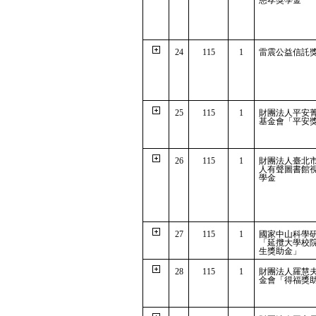
慈孝獎學金
24
115
1
雷震公益信託
25
115
1
財團法人平安
基金會「平安
26
115
1
財團法人臺北
人有聲圖書館
學金
27
115
1
國家中山科學
「延攬大學校
生獎助金」
28
115
1
財團法人羅慧
金會「得福獎