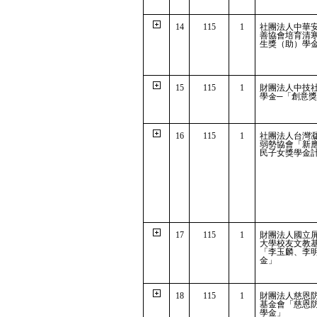
14
115
1
社團法人中華
善協會培育清
生獎（助）學
15
115
1
財團法人中技
學金─「創意
16
115
1
社團法人台灣
弱勢協會「新
民子女獎學金
17
115
1
財團法人國立
大學校友文教
「李玉麟、李
金」
18
115
1
財團法人慈恩
基金會「慈恩
學金」