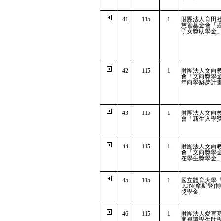
41
115
1
財團法人育田
慈善基金會「
子女獎助學金
42
115
1
財團法人文向
會「文向獎學金
年向學築夢計
43
115
1
財團法人文向
會「新生入學
44
115
1
財團法人文向
會「文向獎學
在學生獎學金
45
115
1
國立體育大學「
TON(摩斯登)
獎學金」
46
115
1
財團法人愛盲
寒視障學生助