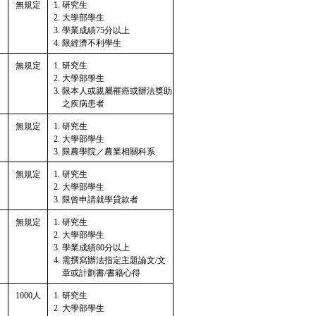
無規定
研究生
大學部學生
學業成績75分以上
限經濟不利學生
無規定
研究生
大學部學生
限本人或親屬罹癌或辦法獎助
之疾病患者
無規定
研究生
大學部學生
限農學院／農業相關科系
無規定
研究生
大學部學生
限曾申請就學貸款者
無規定
研究生
大學部學生
學業成績80分以上
需撰寫辦法指定主題論文/文
章或計劃書/書籍心得
1000人
研究生
大學部學生