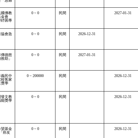
會「急難
民國佛教
0 ~ 0
民間
2027-01-31
基金會
學紓困專
善協會急
0 ~ 0
民間
2026-12-31
市傳德慈
0 ~ 0
民間
2027-01-31
難救助」
亭義民中
0 ~ 200000
民間
2026-12-31
院校客家
生獎學
開發文教
0 ~ 0
民間
2026-12-31
職能獎學
希望基金
0 ~ 0
民間
2026-12-31
「癌友
」