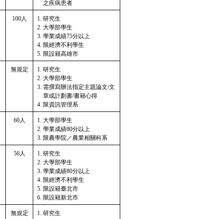
之疾病患者
100人
研究生
大學部學生
學業成績75分以上
限經濟不利學生
限設籍高雄市
無規定
研究生
大學部學生
需撰寫辦法指定主題論文/文
章或計劃書/書籍心得
限資訊管理系
60人
大學部學生
學業成績80分以上
限農學院／農業相關科系
50人
研究生
大學部學生
學業成績80分以上
限經濟不利學生
限設籍臺北市
限設籍新北市
無規定
研究生