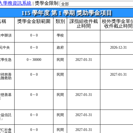
入學務資訊系統
| 獎學金限制
115 學年度 第 1 學期 獎助學金項目
名稱
獎學金金額範圍
類別
課指組收件截
校外獎學金單
止時間
收件截止時間
金申辦須
0 ~ 0
學校
億元中央
0 ~ 0
政府
2026-12-31
」
宮學生急
0 ~ 30000
民間
2027-01-31
慶祥慈善
0 ~ 0
民間
2027-01-31
急難救助
發慈善基
0 ~ 0
民間
2027-01-31
金
公益信託
0 ~ 0
民間
2027-01-31
金」
聖仁社會
0 ~ 0
民間
2027-01-31