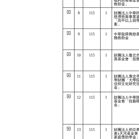
福利慈善基金
救助金」
8
115
1
財團法人中華
慈濟慈善事業
「高中以上就
案」
9
115
1
中華龍舜興慈
難救助金
10
115
1
財團法人臺北
善基金會「急
11
115
1
財團法人褒忠
學財團「大學
信仰文化研究
金」
12
115
1
財團法人中華
基金會「技藝
金」
13
115
1
財團法人癌症
會x天河基金會
家庭獎助學金