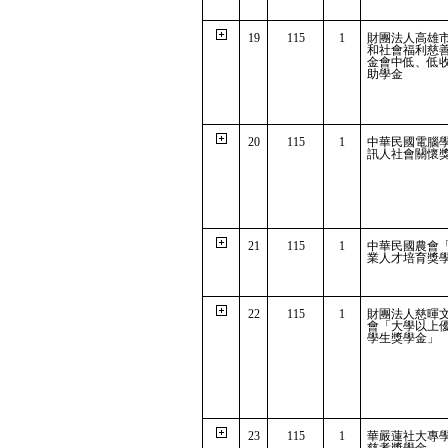
19
115
1
財團法人高雄
和社會福利慈
金會中低、低
助學金
20
115
1
中華民國電腦
訊人社會關懷
21
115
1
中華民國農會
業人才培育獎
22
115
1
財團法人慈暉
會「大學以上
學生獎學金」
23
115
1
華嚴蓮社大專