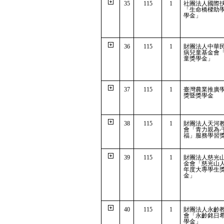
35
115
1
社團法人國際
「生命橋樑助
學金」
36
115
1
財團法人中華
病兒童基金會
童獎學金」
37
115
1
臺灣農業推廣
獎暨獎學金
38
115
1
財團法人天河
會「青力親為‧
福」服務學習
39
115
1
財團法人慈光
金會「慈光山
年度大專學生
金」
40
115
1
財團法人永齡
會「永齡銘日
學金」